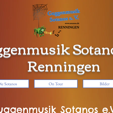
genmusik Sotanos
Renningen
ie Sotanos
On Tour
Bilder
Guggenmusik Sotanos e.